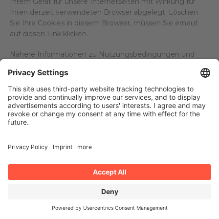
Ihrem Gerät für unsere Internetseiten mit Wirkung für
Ihren derzeit verwendeten Browser abgelegt. Löschen
Sie Ihre Cookies in diesem Browser, müssen Sie erneut
auf diesen Link klicken.
Nähere Informationen zu Nutzungsbedingungen und
Datenschutz finden Sie unter
http://www.google.com/analytics/terms/de.html
bzw.
unter
https://policies.google.com/?hl=de
.
Google reCAPTCHA
Auf dieser Website verwenden wir die reCAPTCHA
Funktion von Google Ireland Limited, Gordon House, 4
Barrow St, Dublin, D04 E5W5, Irland („Google“).
Die Abfrage dient der Unterscheidung, ob die Eingabe
durch einen Menschen oder missbräuchlich durch
automatisierte, maschinelle Verarbeitung erfolgt. Der
Dienst umfasst den Versand der IP-Adresse und ggf.
weiterer von Google für den Dienst reCAPTCHA